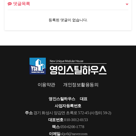
댓글목록
등록된 댓글이 없습니다.
이용약관
개인정보활용동의
영인스틸하우스
대표
사업자등록번호
주소
경기 화성시 양감면 초록로 572-45 (사창리 59-2)
대표번호
010-3012-0153
팩스
050-6200-1778
이메일
oljo6@naver.com