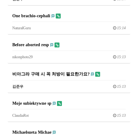
One brachio-cephali
NaturalGuru
15:14
Before aborted resp
nikonphoto29
15:13
비아그라 구매 시 꼭 처방이 필요한가요?
김준우
15:13
Moje subiektywne sp
ClaudiaRot
15:13
Michaelsueta Michae