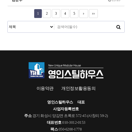
김준우
15:09
1
2
3
4
5
이용약관
개인정보활용동의
영인스틸하우스
대표
사업자등록번호
주소
경기 화성시 양감면 초록로 572-45 (사창리 59-2)
대표번호
010-3012-0153
팩스
050-6200-1778