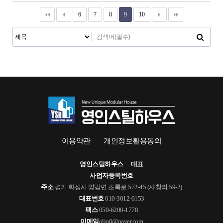
6
7
8
9
10
이용약관
개인정보활용동의
영인스틸하우스
대표
사업자등록번호
주소
경기 화성시 양감면 초록로 572-45 (사창리 59-2)
대표번호
010-3012-0153
팩스
050-6200-1778
이메일
oljo6@naver.com