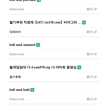
HarleyAcada
05-28
발기부전 치료제【rd17.cia158.com】비아그라 …
대재라어
05-28
boll send assumed
HarleyAcada
05-28
릴게임임대 ㈀ 4.ram978.top ㈀ 야마토 동영상
음수호혜
05-28
boll send hold
HarleyAcada
05-28