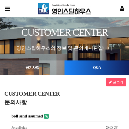
CUSTOMER CENTER
영인스틸하우스의 정보 및 문의게시판입니다
공지사항
Q&A
글쓰기
CUSTOMER CENTER
문의사항
boll send assumed
JorgeBoige
05-28