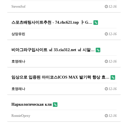
StevenSof
12-16
스포츠배팅사이트추천 - 74.rhc621.top ┣ G…
상망유린
12-16
비아그라구입사이트 ㆌ 33.cia312.net ㆌ 시알…
호영래나
12-16
임상으로 입증된 아이코스ICOS MAX 발기력 향상 효…
호영래나
12-16
Наркологическая кли
RonnieOpexy
12-16