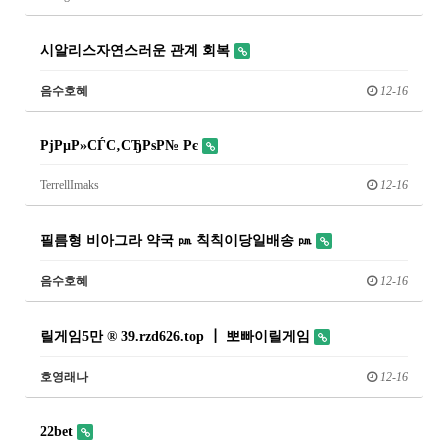
시알리스자연스러운 관계 회복
음수호혜
12-16
РјРµР»СЃС‚СЂРѕР№ Рє
TerrellImaks
12-16
필름형 비아그라 약국 ㏘ 칙칙이당일배송 ㏘
음수호혜
12-16
릴게임5만 ® 39.rzd626.top ┃ 뽀빠이릴게임
호영래나
12-16
22bet