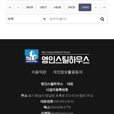
14656
14657
14658
14659
14660
이용약관
개인정보활용동의
영인스틸하우스
대표
사업자등록번호
주소
경기 화성시 양감면 초록로 572-45 (사창리 59-2)
대표번호
010-3012-0153
팩스
050-6200-1778
이메일
oljo6@naver.com