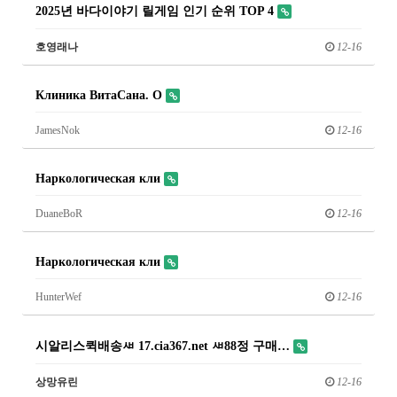
2025년 바다이야기 릴게임 인기 순위 TOP 4
호영래나
12-16
Клиника ВитаСана. О
JamesNok
12-16
Наркологическая кли
DuaneBoR
12-16
Наркологическая кли
HunterWef
12-16
시알리스퀵배송ㅽ 17.cia367.net ㅽ88정 구매…
상망유린
12-16