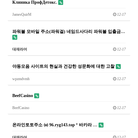
Клиника ПрофДетокс.
JamesQuirM
12-17
파워볼 모바일 주소(파워걸) 네임드사다리 파워볼 입출금…
대재라어
12-17
야동모음 사이트의 현실과 건강한 성문화에 대한 고찰
wpzmdvmh
12-17
BeefCasino
BeefCasino
12-17
온라인토토주소 ㈅ 96.ryg143.top º 바카라 …
대재라어
12-17