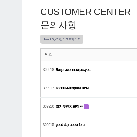
CUSTOMER CENTER
문의사항
Total 474,723건
10988 페이지
번호
309918
Лицензионный ресурс
309917
Главный портал кази
309916
발기부전치료제 ㄿ
309915
good day about foru