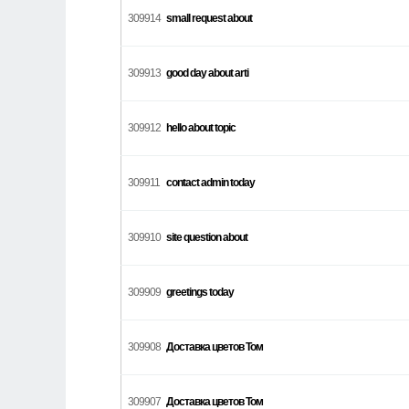
309914
small request about
309913
good day about arti
309912
hello about topic
309911
contact admin today
309910
site question about
309909
greetings today
309908
Доставка цветов Том
309907
Доставка цветов Том