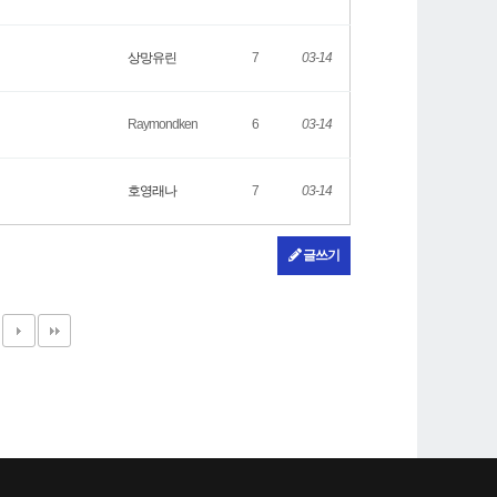
상망유린
7
03-14
Raymondken
6
03-14
호영래나
7
03-14
글쓰기