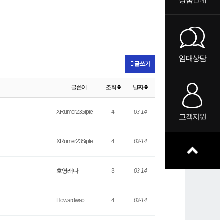
임대상담
글쓰기
글쓴이
조회
날짜
XRumer23Siple
4
03-14
고객지원
XRumer23Siple
4
03-14
호영래나
3
03-14
Howardwab
4
03-14