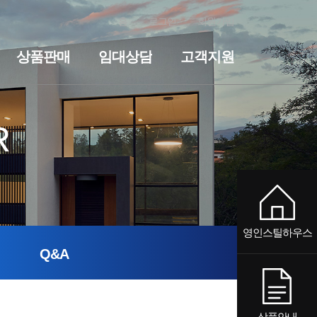
홈
로그인
회원가입
상품판매
임대상담
고객지원
전원주택
세컨하우스·전원주택
기숙사·사무실
임대상담
펜션
기숙사·사무실
공지사항
질문과답변
펜션
R
영인스틸하우스
Q&A
상품안내