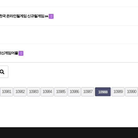
한국 온라인릴게임 신규릴게임 ㏘
슬롯머신게임어플
끝
10981
10982
10983
10984
10985
10986
10987
10989
10990
10988