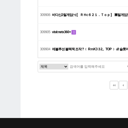
309906
바다신2릴게임㈀ 〚 ＲＨc６２１．Ｔｏｐ 〛 ▣릴게임
309905
visit netx360+
309904
에볼루션 블랙잭 조작 ? ﹝ RｍK3３2。TOP ﹞ ㎗ 
다음
맨