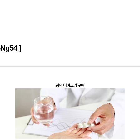
g54 ]
광명 비아그라 구매