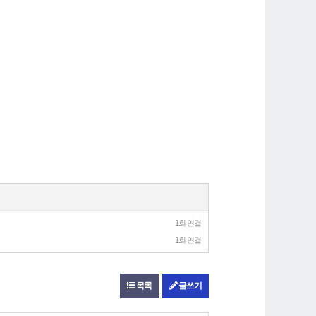
1회 연결
1회 연결
목록
글쓰기