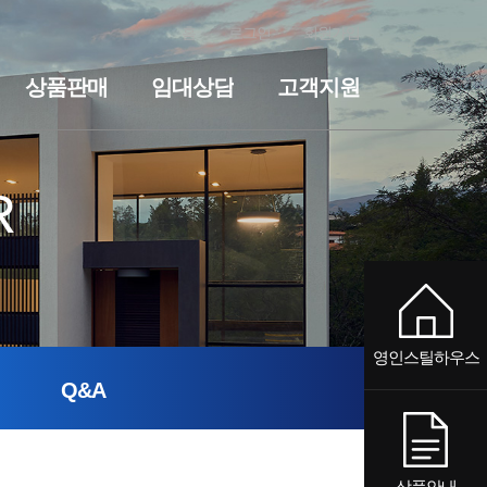
홈
로그인
회원가입
상품판매
임대상담
고객지원
전원주택
세컨하우스·전원주택
기숙사·사무실
임대상담
펜션
기숙사·사무실
공지사항
질문과답변
펜션
R
영인스틸하우스
Q&A
상품안내