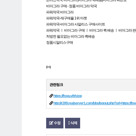
온라인약국 비아그라 |비아그라 퀵배송|비아그라 파는곳
비아그라 구매 - 정품 비아그라 약국
파워약국 비아그라
파워약국-재구매율 1위 마켓
파워약국-비아그라 사알리스 구매사이트
파워약국 ㅣ 비아그라 구매 ㅣ 비아그라 퀵 배송 ㅣ 비아그라 
처방전 필요없는 비아그라 퀵배송
정품시알리스구매
p-q
관련링크
https://fswu.vihh.top
http://r289.realserver1.com/bbs/logout.php?url=https://f
수정
삭제