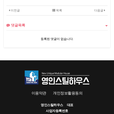
이전글
목록
다음글
댓글목록
등록된 댓글이 없습니다.
이용약관
개인정보활용동의
영인스틸하우스
대표
사업자등록번호