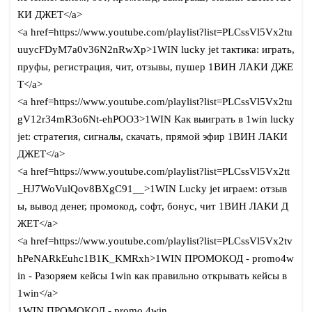
КИ ДЖЕТ</a>
<a href=https://www.youtube.com/playlist?list=PLCssVl5Vx2tu
uuycFDyM7a0v36N2nRwXp>1WIN lucky jet тактика: играть,
пруфы, регистрация, чит, отзывы, пушер 1ВИН ЛАКИ ДЖЕ
Т</a>
<a href=https://www.youtube.com/playlist?list=PLCssVl5Vx2tu
gV12r34mR3o6Nt-ehPOO3>1WIN Как выиграть в 1win lucky
jet: стратегия, сигналы, скачать, прямой эфир 1ВИН ЛАКИ
ДЖЕТ</a>
<a href=https://www.youtube.com/playlist?list=PLCssVl5Vx2tt
_HJ7WoVulQov8BXgC91__>1WIN Lucky jet играем: отзыв
ы, вывод денег, промокод, софт, бонус, чит 1ВИН ЛАКИ Д
ЖЕТ</a>
<a href=https://www.youtube.com/playlist?list=PLCssVl5Vx2tv
hPeNARkEuhc1B1K_KMRxh>1WIN ПРОМОКОД - promo4w
in - Разоряем кейсы 1win как правильно открывать кейсы в
1win</a>
1WIN ПРОМОКОД - promo 4win