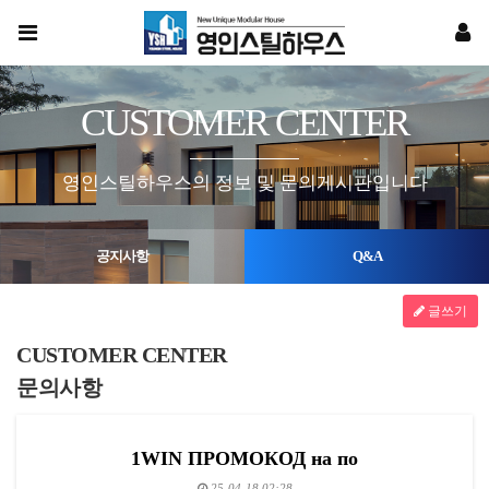
CUSTOMER CENTER
영인스틸하우스의 정보 및 문의게시판입니다
공지사항
Q&A
글쓰기
CUSTOMER CENTER
문의사항
1WIN ПРОМОКОД на по
25-04-18 02:28