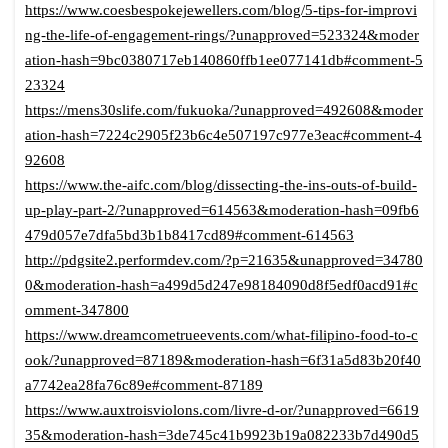
https://www.coesbespokejewellers.com/blog/5-tips-for-improvi
ng-the-life-of-engagement-rings/?unapproved=523324&moder
ation-hash=9bc0380717eb140860ffb1ee077141db#comment-5
23324
https://mens30slife.com/fukuoka/?unapproved=492608&moder
ation-hash=7224c2905f23b6c4e507197c977e3eac#comment-4
92608
https://www.the-aifc.com/blog/dissecting-the-ins-outs-of-build-
up-play-part-2/?unapproved=614563&moderation-hash=09fb6
479d057e7dfa5bd3b1b8417cd89#comment-614563
http://pdgsite2.performdev.com/?p=21635&unapproved=34780
0&moderation-hash=a499d5d247e98184090d8f5edf0acd91#c
omment-347800
https://www.dreamcometrueevents.com/what-filipino-food-to-c
ook/?unapproved=87189&moderation-hash=6f31a5d83b20f40
a7742ea28fa76c89e#comment-87189
https://www.auxtroisviolons.com/livre-d-or/?unapproved=6619
35&moderation-hash=3de745c41b9923b19a082233b7d490d5