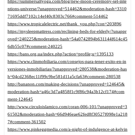
https://summersaltyoga.com/blog/new-moon-ceremony-set-inte
ntions-universe/?unapproved=514462&moderation-hash=3310
71695ddf7102c14ef40c8303c766#comment-514462
https://www.tropicalelectric.net/thank_you.php?con=203896
https://mysleepmattress.com/reclining-beds-for-elderly/?unappr
oved=240225&moderation-hash=54a0742894b631144f614c45
6db55c07#comment-240225
https://bans.org.ua/index.php?action=profile;u=1395133
https://www.clinmobiliaria.com/consejos-para-tener-exito-en-in
versiones-inmobiliarias/?unapproved=280538&moderation-has
h=04cd2368ec11f99c9be581d11a5cfa63#comment-280538
http://bananon.com/making-decisions/?unapproved=124645&
moderation-hash=a46c3d7a4858f1c9f86c94a3b12cf174#com
ment-124645
http://www.circuloislamico.com/coran-006-101/?unapproved=3
61502&moderation-hash=66d946eae62fed8f30527f098e1a218
7#comment-361502
https://www.pinkeggmedia.com/a-night-of-indulgence-at-kelvin