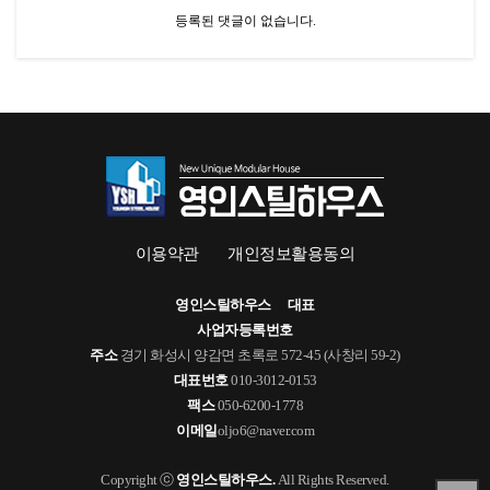
등록된 댓글이 없습니다.
이용약관
개인정보활용동의
영인스틸하우스
대표
사업자등록번호
주소
경기 화성시 양감면 초록로 572-45 (사창리 59-2)
대표번호
010-3012-0153
팩스
050-6200-1778
이메일
oljo6@naver.com
Copyright ⓒ
영인스틸하우스.
All Rights Reserved.