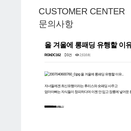
CUSTOMER CENTER
문의사항
올 겨울에 롱패딩 유행할 이유.
RGhDC162
0건
2,616회
자녀들에겐 최신유행이라는 후리스와 숏패딩 사주고
엄마아빠는 자식들이 창피하다며 이젠 안 입고 장롱에 넣어둔 롱패
채팅어플
상류층결혼정보회사퍼플스TV
배우자조건
여자친구구함
쥐띠모임
서산소개팅
등산모임
밤티비
온라인인터넷채팅
CHATTING
반려자
채팅홈페이지
미팅파티
남자친구만들기
섹시방송
남자친구만드는법
여자만나기좋은곳
상류층결혼정보회사추천
여자친구만나는법
무료결혼정보업체
딸기채팅
30대재혼
채팅무료
사실혼
무료만남어플
VIP모임
여행정보강원도
여자만나는곳
중년
소개팅파티
50대만남
혼자만의여행
지역채팅
미팅싸이트
노블결혼정보회사
챗팅
결혼중개업
연애하는법
중년만남
중매결혼
1인용품
돌싱만남
천안동호회
즉시만남
청소년채팅
중년채팅
여친만들기