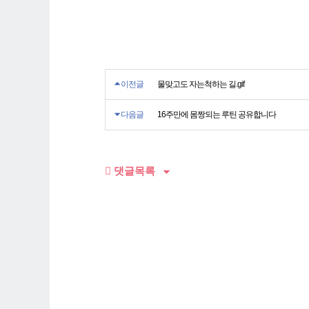
이전글
물맞고도 자는척하는 길.gif
다음글
16주만에 몸짱되는 루틴 공유합니다
댓글목록