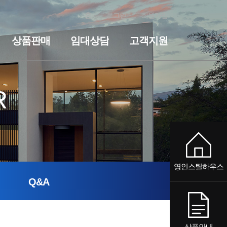
홈
로그인
회원가입
상품판매
임대상담
고객지원
전원주택
세컨하우스·전원주택
기숙사·사무실
임대상담
펜션
기숙사·사무실
공지사항
질문과답변
펜션
R
영인스틸하우스
Q&A
상품안내