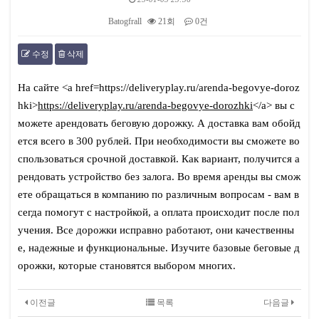
Batogfrall
21회
0건
수정
삭제
본문
На сайте <a href=https://deliveryplay.ru/arenda-begovye-doroz
hki>
https://deliveryplay.ru/arenda-begovye-dorozhki
</a> вы с
можете арендовать беговую дорожку. А доставка вам обойд
ется всего в 300 рублей. При необходимости вы сможете во
спользоваться срочной доставкой. Как вариант, получится а
рендовать устройство без залога. Во время аренды вы смож
ете обращаться в компанию по различным вопросам - вам в
сегда помогут с настройкой, а оплата происходит после пол
учения. Все дорожки исправно работают, они качественны
е, надежные и функциональные. Изучите базовые беговые д
орожки, которые становятся выбором многих.
이전글
목록
다음글