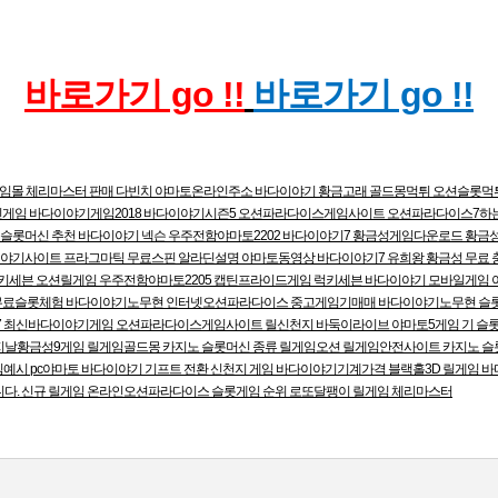
바로가기 go !!
바로가기 go !!
임몰
체리마스터 판매
다빈치
야마토온라인주소
바다이야기 황금고래
골드몽먹튀
오션슬롯먹
인게임
바다이야기게임2018
바다이야기시즌5
오션파라다이스게임사이트
오션파라다이스7하
슬롯머신 추천
바다이야기 넥슨
우주전함야마토2202
바다이야기7
황금성게임다운로드
황금성
이야기사이트
프라그마틱 무료스핀
알라딘설명
야마토동영상
바다이야기7
유희왕 황금성
무료 
키세븐
오션릴게임
우주전함야마토2205
캡틴프라이드게임
럭키세븐
바다이야기 모바일게임
무료슬롯체험
바다이야기노무현
인터넷오션파라다이스
중고게임기매매
바다이야기노무현
슬
7
최신바다이야기게임
오션파라다이스게임사이트
릴신천지
바둑이라이브
야마토5게임 기
슬
지날황금성9게임
릴게임골드몽
카지노 슬롯머신 종류
릴게임오션
릴게임안전사이트
카지노 슬
임예시
pc야마토
바다이야기 기프트 전환
신천지 게임
바다이야기기계가격
블랙홀3D 릴게임
바
다.
신규 릴게임
온라인오션파라다이스
슬롯게임 순위
로또달팽이
릴게임 체리마스터