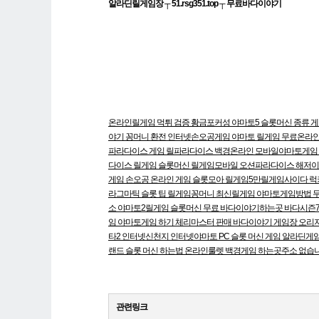
알라딘릴게임장 ┬ 51.rsg351.top ┬ 무료바다이야기
온라인릴게임 먹튀 검증
황금포커성
야마토5
슬롯머신 종류
게
야기 꽁머니 환전
인터넷손오공게임
야마토 릴게임
무료온라
파라다이스 게임
릴파라다이스
백경온라인
모바일야마토게임
다이스 릴게임
슬롯머신
릴게임모바일
오션파라다이스
해저
게임
손오공 온라인 게임
슬롯모아
릴게임5만릴게임사이다
럭
라그마틱 슬롯 팁
릴게임꽁머니
최신릴게임
야마토게임방법
소
야마토2릴게임
슬롯머신 무료
바다이야기하는곳
바다시즌
임
야마토게임 하기
체리마스터 판매
바다이야기 게임장
오리
타2
인터넷신천지
인터넷야마토
PC 슬롯 머신 게임
알라딘게
랜드 슬롯 머신 하는법
온라인룰렛
백경게임 하는곳주소
없습니
관련링크