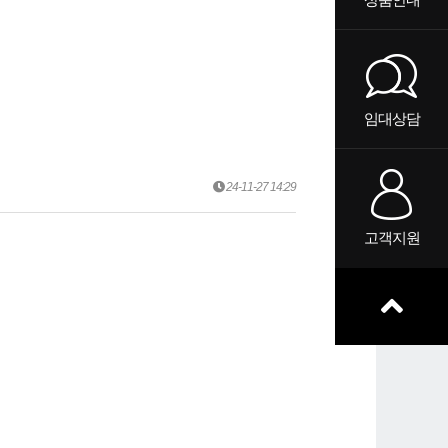
임대상담
24-11-27 14:29
고객지원