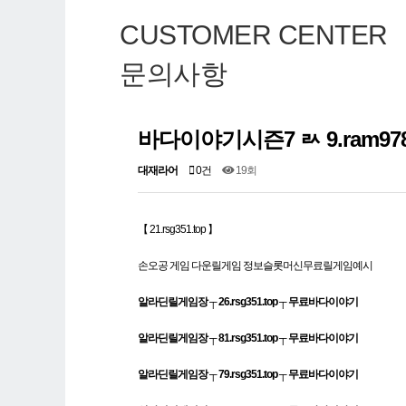
CUSTOMER CENTER
문의사항
바다이야기시즌7 ㄽ 9.ram97
대재라어
0건
19회
【 21.rsg351.top 】
손오공 게임 다운릴게임 정보슬롯머신무료릴게임예시
알라딘릴게임장 ┬ 26.rsg351.top ┬ 무료바다이야기
알라딘릴게임장 ┬ 81.rsg351.top ┬ 무료바다이야기
알라딘릴게임장 ┬ 79.rsg351.top ┬ 무료바다이야기