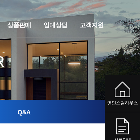
홈
로그인
회원가입
상품판매
임대상담
고객지원
전원주택
세컨하우스·전원주택
기숙사·사무실
임대상담
펜션
기숙사·사무실
공지사항
질문과답변
펜션
R
영인스틸하우스
Q&A
상품안내