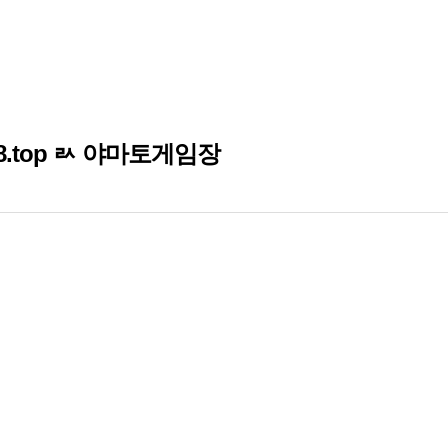
8.top ㄽ 야마토게임장