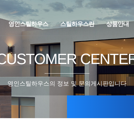
영인스틸하우스
스틸하우스란
상품안내
브랜드스토리
찾아오시는길
스틸하우스란
세컨하우스·
CUSTOMER CENTE
영인스틸하우스의 정보 및 문의게시판입니다