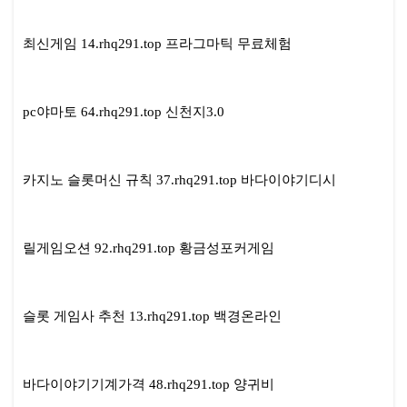
최신게임 14.rhq291.top 프라그마틱 무료체험
pc야마토 64.rhq291.top 신천지3.0
카지노 슬롯머신 규칙 37.rhq291.top 바다이야기디시
릴게임오션 92.rhq291.top 황금성포커게임
슬롯 게임사 추천 13.rhq291.top 백경온라인
바다이야기기계가격 48.rhq291.top 양귀비