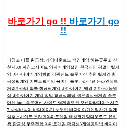
바로가기 go !!
바로가기 go
!!
파칭코 어플
황금성3게임다운로드
백경게임 하는곳주소
신
천지3.0
파칭코사이트
양귀비게임설명
현금게임
팡멀티릴게
임
바다이야기게임방법
강원랜드 슬롯머신 추천
릴게임 황
금성릴게임
이벤트릴게임
꽁머니
슬롯나라무료
온라인식보
체리마스터 확률
창공릴게임
바다이야기 백경
야마토3동영
상
바다이야기 게임 방법
황금성배당
88오락실릴게임
슬롯
머신 html
슬롯머신 사이트
릴게임오션
오션파라다이스시즌
7
사설바둑이
바다이야기 노무현
바다이야기게임하기
릴게
임추천사이트
온라인야마토게임
빠칭코게임다운로드
유희
왕 황금성
우주전함 야마토게임
황금성3게임공략법
바다이