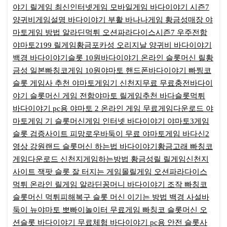
야기 릴게임
최신인터넷게임
모바일게임
바다이야기 시즌7
양귀비게임설명
바다이야기 부활
바나나게임
황금성매장
야
마토게임 방법
알라딘먹튀
오션파라다이스시즌7
우주전함
야마토2199
릴게임황금포카성
오리지날 양귀비
바다이야기
백경
바다이야기슬롯
10원바다이야기
온라인 슬롯머신
릴황
금성
일본빠칭코게임
10원야마토
핸드폰바다이야기
빠찡코
슬롯 게임사 추천
야마토게임기
신천지무료
무료충전바다이
야기
슬롯머신 게임
전함야마토
릴게임추천
바다슬롯먹튀
바다이야기 pc용
야마토 2 온라인 게임
무료게임다운로드
야
마토게임 기
슬롯머신게임
인터넷 바다이야기
야마토3게임
슬롯 검증사이트
피망로우바둑이
무료 야마토게임
바다신2
영상
강원랜드 슬롯머신 하는법
바다이야기황금고래
빠칭코
게임다운로드
신천지게임하는방법
황금성릴
릴게임신천지
사이트
잭팟
슬롯 잘 터지는
게임몰릴게임
오션파라다이스
먹튀
온라인 릴게임
알라딘꽁머니
바다이야기 조작
빠칭코
슬롯머신
먹튀피해복구
슬롯 머신 이기는 방법
백경
사설바
둑이
뉴야마토
뽀빠이놀이터
무료게임
빠칭코 슬롯머신
오
션슬롯
바다이야기 무료체험
바다이야기 pc용
안전 슬롯사