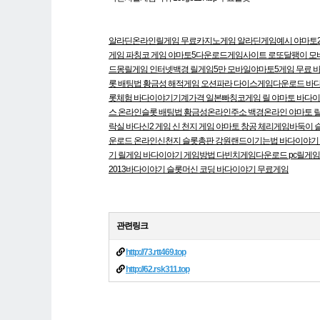
알라딘온라인릴게임
무료카지노게임
알라딘게임예시
야마토
게임
파칭코 게임
야마토5다운로드게임사이트
로또달팽이
모
드몽릴게임
인터넷백경
릴게임5만
모바일야마토5게임
무료 
롯 배팅법
황금성
해적게임
오션파라 다이스게임다운로드
바
롯체험
바다이야기기계가격
일본빠칭코게임
릴 야마토
바다
스
온라인슬롯 배팅법
황금성온라인주소
백경온라인
야마토 
락실
바다신2 게임
신 천지 게임
야마토 창공
체리게임바둑이
운로드
온라인신천지
슬롯총판
강원랜드이기는법
바다이야기
기 릴게임
바다이야기 게임방법
다빈치게임다운로드
pc릴게
2013바다이야기
슬롯머신 코딩
바다이야기 무료게임
관련링크
http://73.rtt469.top
http://62.rsk311.top