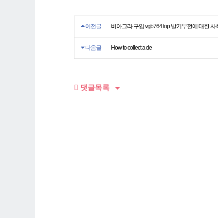
이전글
비아그라 구입 vgb764.top 발기부전에 대한 
다음글
How to collect a de
댓글목록