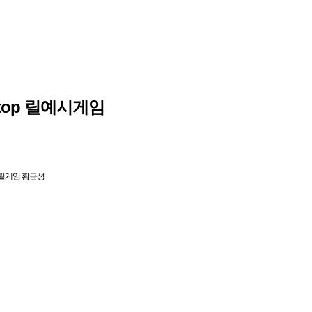
5.top 릴예시게임
릴게임 황금성