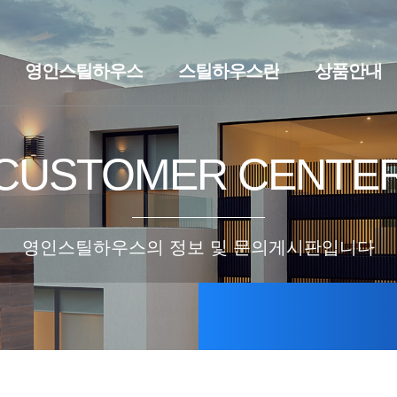
영인스틸하우스
스틸하우스란
상품안내
브랜드스토리
찾아오시는길
스틸하우스란
세컨하우스·
CUSTOMER CENTE
영인스틸하우스의 정보 및 문의게시판입니다