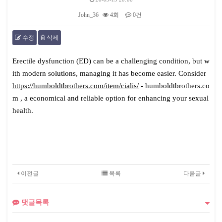
John_36
4회
0건
수정
삭제
본문
Erectile dysfunction (ED) can be a challenging condition, but w
ith modern solutions, managing it has become easier. Consider
https://humboldtbrothers.com/item/cialis/
- humboldtbrothers.co
m , a economical and reliable option for enhancing your sexual
health.
이전글
목록
다음글
댓글목록