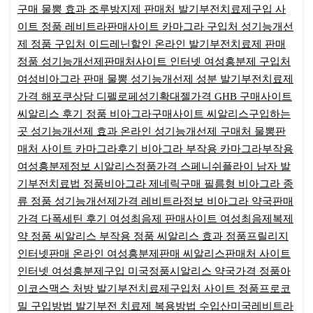
구매
물뽕 효과
조루방지제 판매처
발기부전치료제구입 사
이트
정품 레비트라판매사이트
카마그라 구입처
성기능개선
제 정품 구입처
이드레닌할인
온라인 발기부전치료제 판매
정품 성기능개선제판매처사이트
인터넷 여성흥분제 구입처
여성비아그라 판매
물뽕
성기능개선제 성분
발기부전치료제
가격
해포쿠상담
디펠로페성기확대젤가격
GHB 구매사이트
씨알리스 후기
정품 비아그라구매사이트
씨알리스구입하는
곳
성기능개선제 효과
온라인 성기능개선제 구매처
물뽕판
매처 사이트
카마그라후기
비아그라 부작용
카마그라부작용
여성흥분제정보
시알리스정품가격
스페니쉬플라이 남자
발
기부전치료법
정품비아그라 제네릭구매
필름형 비아그라 종
류
정품 성기능개선제가격
레비트라정보
비아그라 약국판매
가격
다폭세틴 후기
여성최음제 판매사이트
여성최음제복제
약
정품 씨알리스 부작용
정품 씨알리스 효과
정품프릴리지
인터넷판매
온라인 여성흥분제판매
씨알리스판매처 사이트
인터넷 여성흥분제구입
미국정품시알리스 약국가격
정품아
이코스맥스 처방
발기부전치료제구입처 사이트
정품프로코
밀 구입방법
발기부전 치료제 복용방법
수입산미국레비트라