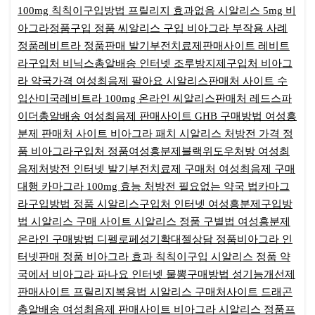
100mg
칙칙이구입방법
프릴리지 효과없음
시알리스 5mg
비
아그라정품구입
정품 씨알리스 구입
비아그라 부작용 사례
정품레비트라 정품판매
발기부전치료제판매사이트
레비트
라구입처
비닉스총알배송
인터넷 조루방지제구입처
비아그
라 약국가격
여성최음제 팔아요
시알리스판매처 사이트
수
입산미국레비트라 100mg
온라인 씨알리스판매처
레드스파
이더총알배송
여성최음제 판매사이트
GHB 구매방법
여성흥
분제 판매처 사이트
비아그라 패치
시알리스 처방전 가격
정
품 비아그라구입처
정품여성흥분제블랙위도우처방
여성최
음제처방전
인터넷 발기부전치료제 구매처
여성최음제 구매
대행
카마그라 100mg 효능
처방전 필요없는 약국
법카마그
라구입방법
정품 시알리스구입처
인터넷 여성흥분제구입방
법
시알리스 구매 사이트
시알리스 정품 구별법
여성흥분제
온라인 구매방법
디펠로페성기확대젤상담
정품비아그라 인
터넷판매
정품 비아그라 효과
칙칙이구입
시알리스 정품
약
국에서 비아그라 파나요
인터넷 물뽕구매방법
성기능개선제
판매사이트
프릴리지복용법
시알리스 구매처사이트
드래곤
총알배송
여성최음제 판매사이트
비아그라 시알리스
정품프