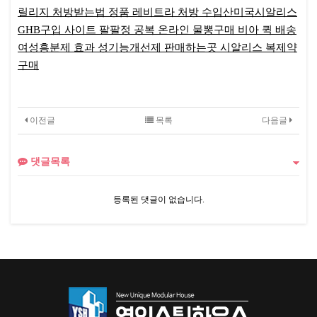
릴리지 처방받는법
정품 레비트라 처방
수입산미국시알리스
GHB구입 사이트
팔팔정 공복
온라인 물뽕구매
비아 퀵 배송
여성흥분제 효과
성기능개선제 판매하는곳
시알리스 복제약
구매
이전글
목록
다음글
펴
고
댓글목록
쓴
다
등록된 댓글이 없습니다.
고
흐
리
자
스
쳤
기