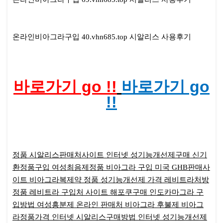
온라인비아그라구입 40.vhn685.top 시알리스 사용후기
바로가기 go !!
바로가기 go
!!
정품 시알리스판매처사이트
인터넷 성기능개선제구매
신기
환정품구입
여성최음제정품
비아그라 구입 미국
GHB판매사
이트
비아그라복제약
정품 성기능개선제 가격
레비트라처방
정품 레비트라 구입처 사이트
해포쿠구매
인도카마그라 구
입방법
여성흥분제 온라인 판매처
비아그라 후불제
비아그
라정품가격
인터넷 시알리스구매방법
인터넷 성기능개선제