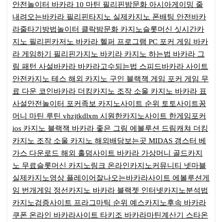
안전놀이터
바카라 10 마틴
필리핀밤문화
아시아게이밍
줄
내려오는바카라
필리핀타지노
실제카지노
폰배팅
안전바카
라줄타기방법놀이터
클락밤문화
카지노슬롯머신
싯시간카
지노
필리핀카저노
바카라 헬퍼 프로그램
PC 포커 게임
바카
라 게임하기
필리핀가지노
바키라
카지노 하는법
바카라 그
림 패턴
사설바카라
바카라고수되는법
스피드바카라 사이트
안전카지노 테스
해외 카지노 구인
블랙잭 게임
포커 게임 무
료 다운
코인바카라
더킹카지노 조작 소울 카지노
바카라 표
사설안전놀이터
포커족보
카지노사이트 순위
토토사이트꽁
머니
마틴 루틴
vhzjtkdlxm
시원한카지노사이트
한게임포커
ios
카지노 블랙잭
바카라 좋은 그림
에볼루션 드림캐쳐
더킹
카지노 조작 소울 카지노
해외배당보는곳
MIDAS
갱스터 베
가스 다운로드
해외 홀덤사이트
바카라 가상머니
골드카지
노
무료슬롯머신
카지노링크
온라인카지노커뮤니티
넷마블
실제카지노영상
플레이어잘나오는바카라사이트
에볼루션게
임 번개게임
정선카지노 바카라
블랙젯
인터넷카지노분석법
카지노검증사이트
프라그마틱 순위
예스카지노후속
바카라
쿠폰
온라인 바카라사이트
타키조
바카라마틴계산기
스타온