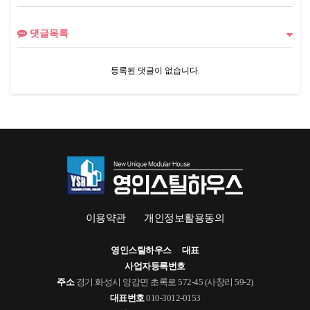
댓글목록
등록된 댓글이 없습니다.
이용약관
개인정보활용동의
영인스틸하우스
대표
사업자등록번호
주소
경기 화성시 양감면 초록로 572-45 (사창리 59-2)
대표번호
010-3012-0153