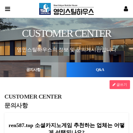
CUSTOMER CENTER
영인스틸하우스의 정보 및 문의게시판입니다
공지사항
Q&A
글쓰기
CUSTOMER CENTER
문의사항
ren587.top 소셜카지노게임 추천하는 업체는 어떻
게 선택되나요?