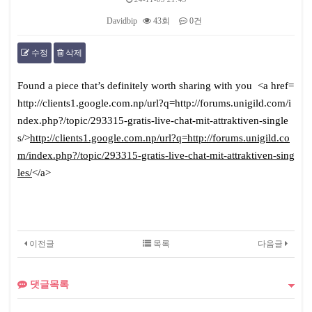
Davidbip
43회
0건
수정
삭제
본문
Found a piece that’s definitely worth sharing with you <a href=
http://clients1.google.com.np/url?q=http://forums.unigild.com/i
ndex.php?/topic/293315-gratis-live-chat-mit-attraktiven-single
s/>
http://clients1.google.com.np/url?q=http://forums.unigild.co
m/index.php?/topic/293315-gratis-live-chat-mit-attraktiven-sing
les/
</a>
이전글
목록
다음글
댓글목록