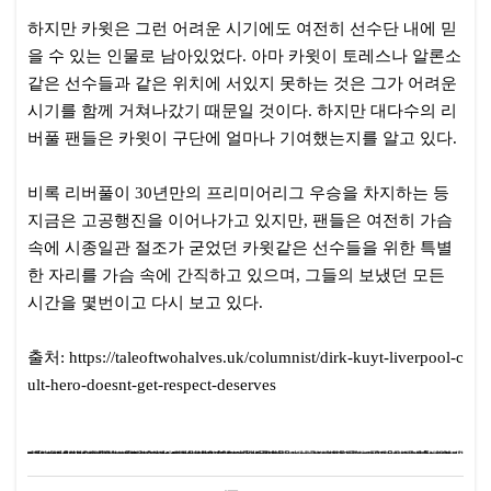
하지만 카윗은 그런 어려운 시기에도 여전히 선수단 내에 믿
을 수 있는 인물로 남아있었다. 아마 카윗이 토레스나 알론소
같은 선수들과 같은 위치에 서있지 못하는 것은 그가 어려운
시기를 함께 거쳐나갔기 때문일 것이다. 하지만 대다수의 리
버풀 팬들은 카윗이 구단에 얼마나 기여했는지를 알고 있다.
비록 리버풀이 30년만의 프리미어리그 우승을 차지하는 등
지금은 고공행진을 이어나가고 있지만, 팬들은 여전히 가슴
속에 시종일관 절조가 굳었던 카윗같은 선수들을 위한 특별
한 자리를 가슴 속에 간직하고 있으며, 그들의 보냈던 모든
시간을 몇번이고 다시 보고 있다.
출처: https://taleoftwohalves.uk/columnist/dirk-kuyt-liverpool-c
ult-hero-doesnt-get-respect-deserves
#
베트남여자
오빠톡
크리스챤소개팅
유부녀애인
수원만남
# #
# #
# #
# #
완전무료채팅
쳇팅사이트
장애인결혼정보회사
재혼맞선
# #
대전번개
# #
# #
# #
채팅사이트무료
채팅추천
# #
중년모임
채팅
# #
# #
# #
대화나누기
외로울때
# #
후불결혼정보
베트남펜팔
# #
수다방
# #
# #
데이트알바
실제만남사이트
# #
# #
# #
소개팅남자코디
완전무료채팅사이트
미팅여행
# #
황혼재혼
# #
기혼만남
# #
이혼모임
# #
# #
조건만남하는법
# #
아줌마어플
# #
남친
군산동호회
# #
진주산악회
# #
전화친구
# #
# #
돌싱만남
#
온라인친구
# #
# #
나나클럽
sm
# #
# #
40대여행동호회
40대애인만들기
# #
# #
헌팅하는방법
20대미팅
# #
# #
# #
# #
만나자
재혼전문회사
무료만남사이트추천
성인용
# #
# #
유부톡
여수결혼
# #
# #
썸타는청춘
폰섹
# #
# #
# #
# #