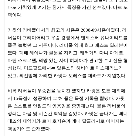
다도 가치있게 여기는 한가지 특징을 가진 선수였다. 바로 노
력이다.
카윗의 리버풀에서의 최고의 시즌은 2008-09시즌이였다. 리
버풀이 프리미어리그 우승 경쟁에서 맨체스터 유나이티드를
줄곧 눌렀던 그 시즌이다. 리버풀 역대 최고 베스트 일레븐이
였다. 페페 레이나가 골문을 지키고, 캐러거와 다니 아게르,
마틴 스크르텔, 덕망 있는 사미 히피아가 견고한 수비진을 형
성했다. 미드필드에서는 알론소와 하비에르 마스체라노가
있고, 최전방에 자리한 카윗과 토레스를 제라드가 지원했다.
비록 리버풀이 우승컵을 놓치긴 했지만 카윗은 모든 대회에
서 15득점에 성공하며 그 해 좋은 득점 기록을 뽐냈다. 카윗
은 스스로를 안필드의 영웅임을 증명해냈다. 물론 리버풀의
성쇠는 다음 몇 시즌간 최악을 걸었다. 카윗은 끝나가는 베니
테즈의 재임기와 로이 호지슨과 케니 달글리시로 이어지는
격동기에도 존재했다.