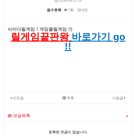
26-04-08 12:29
음수호혜
7회
0건
본문
사이다릴게임 ? 게임몰릴게임 ㉠
릴게임끝판왕
바로가기 go
!!
이전글
목록
다음글
댓글목록
등록된 댓글이 없습니다.