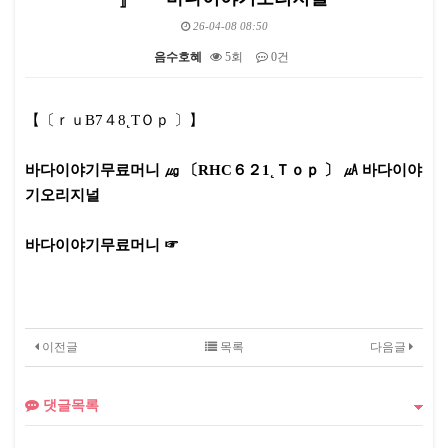
26-04-08 08:50
음수호혜
5회
0건
본문
【〔ｒｕB7４8˛TＯｐ 〕】
바다이야기무료머니 ㎍ 〔RHC６２1˛Ｔｏｐ 〕 ㎂ 바다이야
기오리지널
바다이야기무료머니 ☞
이전글
목록
다음글
댓글목록