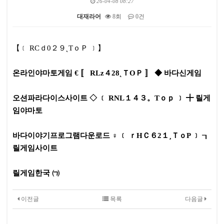
26-04-08 08:27
대재라어
8회
0건
본문
【﹝ RCｄ0２９˛TｏＰ ﹞】
온라인야마토게임 € 〚 RLz４28˛ＴOＰ 〛 ◆ 바다신게임
오션파라다이스사이트 ◇ ﹝ RNL１４３。Tｏｐ ﹞ ╋ 릴게
임야마토
바다이야기프로그램다운로드 ♀ ﹝ ｒHＣ６2１¸ＴｏP ﹞ ┒
릴게임사이트
릴게임한국 ㈀
이전글
목록
다음글