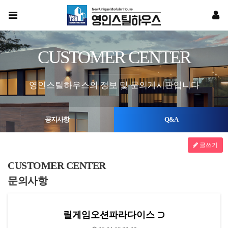
CUSTOMER CENTER
영인스틸하우스의 정보 및 문의게시판입니다
공지사항
Q&A
글쓰기
CUSTOMER CENTER
문의사항
릴게임오션파라다이스 ⊃