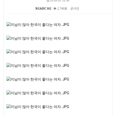
20-09-05 16:48
RGhDC162
2,746회
0건
본문