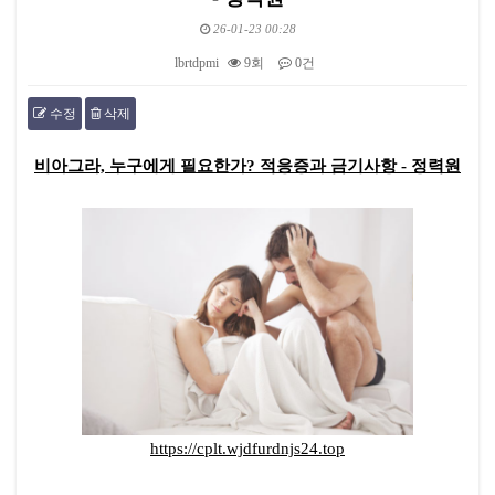
26-01-23 00:28
lbrtdpmi
9회
0건
수정
삭제
본문
비아그라, 누구에게 필요한가? 적응증과 금기사항 - 정력원
https://cplt.wjdfurdnjs24.top