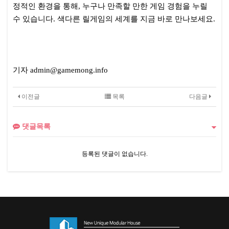
정적인 환경을 통해, 누구나 만족할 만한 게임 경험을 누릴
수 있습니다. 색다른 릴게임의 세계를 지금 바로 만나보세요.
기자 admin@gamemong.info
이전글
목록
다음글
댓글목록
등록된 댓글이 없습니다.