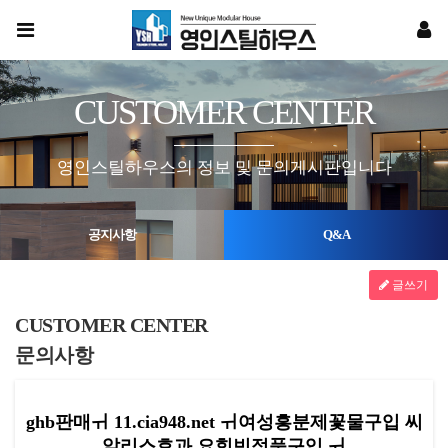
CUSTOMER CENTER
영인스틸하우스의 정보 및 문의게시판입니다
공지사항
Q&A
글쓰기
CUSTOMER CENTER
문의사항
ghb판매ㅟ 11.cia948.net ㅟ여성흥분제꽃물구입 씨
알리스효과 요힘빈정품구입 ㅟ