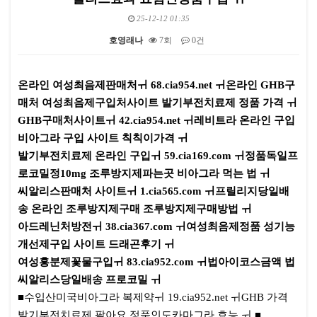
25-12-12 01:35
호영래나
7회
0건
본문
온라인 여성최음제판매처ㅟ 68.cia954.net ㅟ온라인 GHB구
매처 여성최음제구입처사이트 발기부전치료제 정품 가격 ㅟ
GHB구매처사이트ㅟ 42.cia954.net ㅟ레비트라 온라인 구입
비아그라 구입 사이트 칙칙이가격 ㅟ
발기부전치료제 온라인 구입ㅟ 59.cia169.com ㅟ정품독일프
로코밀정10mg 조루방지제파는곳 비아그라 먹는 법 ㅟ
씨알리스판매처 사이트ㅟ 1.cia565.com ㅟ프릴리지당일배
송 온라인 조루방지제구매 조루방지제구매방법 ㅟ
아드레닌처방전ㅟ 38.cia367.com ㅟ여성최음제정품 성기능
개선제구입 사이트 드래곤후기 ㅟ
여성흥분제꽃물구입ㅟ 83.cia952.com ㅟ법아이코스금액 법
씨알리스당일배송 프로코밀 ㅟ
■수입산미국비아그라 복제약ㅟ 19.cia952.net ㅟGHB 가격
발기부전치료제 팔아요 정품인도카마그라 효능 ㅟ ■