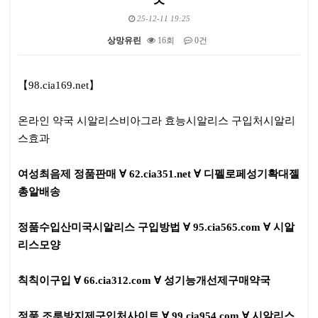
25-12-11 19:25
상망유린
16회
0건
본문
【98.cia169.net】
온라인 약국 시알리스비아그라 효능시알리스 구입처시알리
스효과
여성최음제 정품판매 ∀ 62.cia351.net ∀ 디펠로페성기확대젤
총알배송
정품수입산미국시알리스 구입방법 ∀ 95.cia565.com ∀ 시알
리스모양
칙칙이구입 ∀ 66.cia312.com ∀ 성기능개선제구매약국
정품 조루방지제구입처사이트 ∀ 99.cia954.com ∀ 시알리스