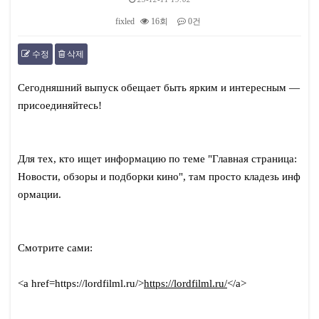
fixled
16회
0건
수정
삭제
본문
Сегодняшний выпуск обещает быть ярким и интересным —
присоединяйтесь!
Для тех, кто ищет информацию по теме "Главная страница:
Новости, обзоры и подборки кино", там просто кладезь инф
ормации.
Смотрите сами:
<a href=https://lordfilml.ru/>
https://lordfilml.ru/
</a>