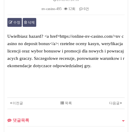
nv-casino-495
12회
0건
수정
삭제
본문
Uwielbiasz hazard? <a href=https://online-nv-casino.com/>nv c
asino no deposit bonus</a>: rzetelne oceny kasyn, weryfikacja
licencji oraz wybor bonusow i promocji dla nowych i powracaj
acych graczy. Szczegolowe recenzje, porownanie warunkow i r
ekomendacje dotyczace odpowiedzialnej gry.
이전글
목록
다음글
댓글목록