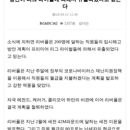
다
20-04-11 11:46
RGhDC162
3,057회
0건
본문
소식에 의하면 리버풀은 200명에 달하는 직원들의 임시해고
방안 계획이 프리미어 리그 라이벌들에 의해서 유출되었다
고 믿는다.
리버풀은 지난 주말에 정부의 코로나바이러스 재난지원정책
을 이용해서 직원들의 월급을 지불하겠다는 계획을 발표하
고 강한 역풍을 맞았다.
자국 레전드, 케러거, 콜리모어 하만의 비판에 이어 리버풀은
결국 계획을 철퇴하였다.
리버풀은 지난 2월에 세전 42M파운드에 달하는 세전 이윤을
발표했다. 그리고 직원 월급의 80프로는 납세자의 현금으로