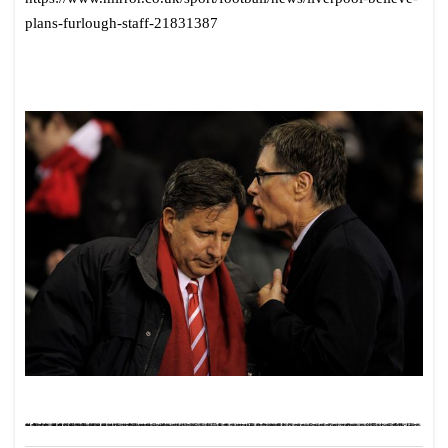
plans-furlough-staff-21831387
결혼사회
농촌결혼
소개팅어플순위
묻지마데이트
데이팅
결혼이벤트업체
쪽지
채팅창
채팅어플추천
무료채팅어플추천
결혼준비업체
결혼정보회사파티
인터넷무료채팅
벙개팅
무료랜덤채팅어플
등산모임
기독결혼정보회사
노인만남
여친구해요
7080만남
30대등산
대전미혼남녀
인천채팅
ranchat
배필
소개팅추천
여성
광주미팅
성인채팅
서울등산동호회
주말등산
여친구하기
천안동호회
데이트어플
채팅어플추천
사교모임
부산부킹
결혼정보사
조건카톡아이디
지역별챗팅
채팅친구
채팅메신저
커피소개팅
데이팅사이트
서울번개
세미웨딩컴퍼니
중매결혼
5060
사교파티
단체미팅
행복한중년
수원등산
소개팅어플추천
중년채팅중챗
여자친구소개