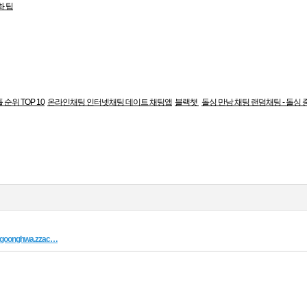
화 팁
순위 TOP 10
온라인채팅 인터넷채팅 데이트 채팅앱
블랙챗
돌싱 만남 채팅 랜덤채팅 - 돌싱
/mugoonghwa.zzac…