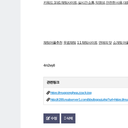
키워드: 1대1 채팅사이트, 실시간 소통, 익명성, 안전한 사용, 대
채팅어플추천
무료채팅
1 1 채팅사이트
연애의 맛
소개팅 어플 
4m2wy8
관련링크
https://mugoonghwa.zzack.top
http://r289.realserver1.com/bbs/logout.php?url=https:/
수정
삭제