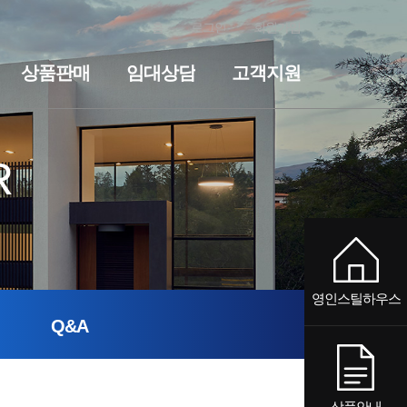
홈
로그인
회원가입
상품판매
임대상담
고객지원
전원주택
세컨하우스·전원주택
기숙사·사무실
임대상담
펜션
기숙사·사무실
공지사항
질문과답변
펜션
R
영인스틸하우스
Q&A
상품안내