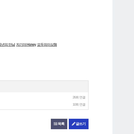
 중년의 만남
자기야 Honey
모두의이상형
26회 연결
10회 연결
목록
글쓰기