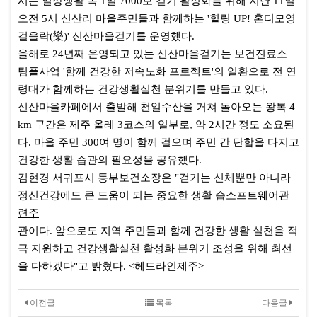
시는 일상생활 속 1일 7000보 걷기 활성화를 위해 지난 11일
오전 5시 신산리 마을주민들과 함께하는 '힐링 UP! 혼디모영
걸을락(樂)' 신산마을걷기를 운영했다.
올해로 24년째 운영되고 있는 신산마을걷기는 보건진료소
팀플사업 '함께 건강한 저속노화 프로젝트'의 일환으로 전 연
령대가 함께하는 건강생활실천 분위기를 만들고 있다.
신산마을카페에서 출발해 천일수산을 거쳐 돌아오는 왕복 4
km 구간은 제주 올레 3코스의 일부로, 약 2시간 정도 소요된
다. 마을 주민 300여 명이 함께 걸으며 주민 간 단합을 다지고
건강한 생활 습관의 필요성을 공유했다.
김현경 서귀포시 동부보건소장은 "걷기는 신체뿐만 아니라
정신건강에도 큰 도움이 되는 중요한 생활 습
소프트웨어관
련주
관이다. 앞으로도 지역 주민들과 함께 건강한 생활 실천을 적
극 지원하고 건강생활실천 활성화 분위기 조성을 위해 최선
을 다하겠다"고 밝혔다. <헤드라인제주>
이전글
목록
다음글