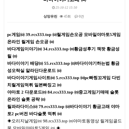
25-10-12 15:50
상망유린
45회
0건
본문
pc게임㈄ 39.rcs333.top ㈄릴게임손오공 모바일야마토5게임
온라인 릴게임 손오공 ㈄
바다게임이야기㈄ 34.rcs333.top ㈄황금성후기 잭팟 황금성
릴 ㈄
바다이야기 배당㈄ 55.rcs333.top ㈄바다이야기하는법 황금
성오락실 알라딘다운로드 ㈄
바다이야기게임사이트㈄ 5.rcs333.top ㈄pc빠찡꼬게임 다빈
치릴게임먹튀 일본빠징고 ㈄
야마토 2 다운로드㈄ 84.rcs333.top ㈄중고게임기매매 슬롯
온라인 슬롯 공략 ㈄
릴파라다이스㈄ 79.rcs333.top ㈄바다이야기 황금고래 야마
토2 pc버전 바다슬롯 먹튀 ㈄
◈오리지날게임㈄ 98.rcs333.top ㈄야마토동영상 릴게임골드
몽 모바일야마토5게임 ㈄ ◈