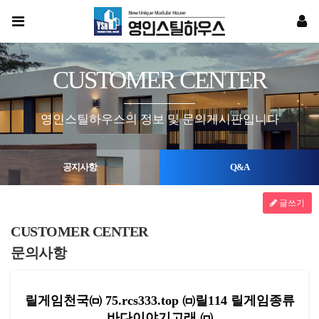
CUSTOMER CENTER
영인스틸하우스의 정보 및 문의게시판입니다
공지사항
Q&A
글쓰기
CUSTOMER CENTER
문의사항
릴게임천국㈄ 75.rcs333.top ㈄릴114 릴게임종류
바다이야기고래 ㈄