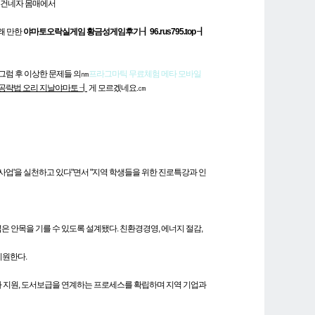
 건네자 몸매에서
왜 만한
야마토오락실게임 황금성게임후기┨ 96.rus795.top ┨
그럼 후 이상한 문제들 의㎚
프라그마틱 무료체험 메타 모바일
임공략법 오리 지날야마토 ┨
게 모르겠네요.㎝
영사업'을 실천하고 있다"면서 "지역 학생들을 위한 진로특강과 인
 안목을 기를 수 있도록 설계됐다. 친환경경영, 에너지 절감,
지원한다.
사 지원, 도서보급을 연계하는 프로세스를 확립하며 지역 기업과