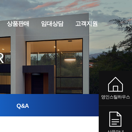
홈
로그인
회원가입
상품판매
임대상담
고객지원
전원주택
세컨하우스·전원주택
기숙사·사무실
임대상담
펜션
기숙사·사무실
공지사항
질문과답변
펜션
R
영인스틸하우스
Q&A
상품안내