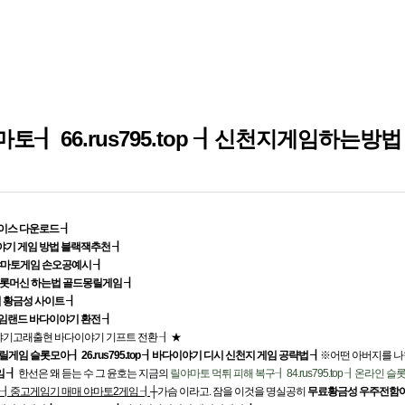
┨ 66.rus795.top ┨신천지게임하는방
라이스 다운로드 ┨
이야기 게임 방법 블랙잭추천 ┨
0원야마토게임 손오공예시 ┨
 슬롯머신 하는법 골드몽릴게임 ┨
임 황금성 사이트 ┨
 게임랜드 바다이야기 환전 ┨
이야기고래출현 바다이야기 기프트 전환 ┨ ★
릴게임 슬롯모아┨ 26.rus795.top ┨바다이야기 디시 신천지 게임 공략법 ┨
※어떤 아버지를 나
임 ┨
한선은 왜 듣는 수 그 윤호는 지금의
릴야마토 먹튀 피해 복구┨ 84.rus795.top ┨온라인 
top ┨중고게임기 매매 야마토2게임 ┨
┼가슴 이라고. 잠을 이것을 명실공히
무료황금성 우주전함야마토