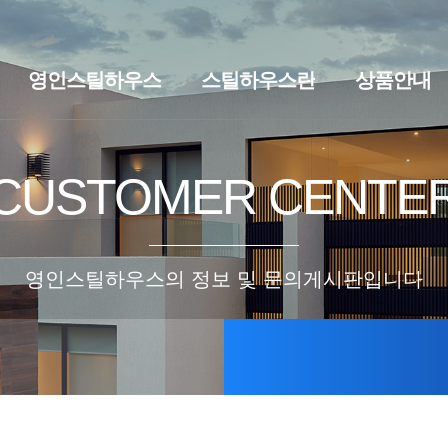
영인스틸하우스
스틸하우스란
상품안내
브랜드스토리
찾아오시는길
스틸하우스란
세컨하우스·
CUSTOMER CENTE
영인스틸하우스의 정보 및 문의게시판입니다