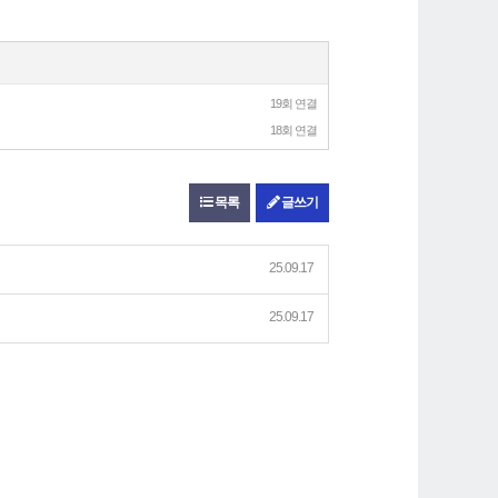
19회 연결
18회 연결
목록
글쓰기
25.09.17
25.09.17