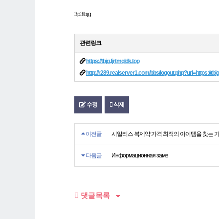
3p3tbjg
관련링크
https://tbjg.fjrtmqldk.top
http://r289.realserver1.com/bbs/logout.php?url=https://tbj
수정
삭제
이전글
시알리스 복제약 가격 최적의 아이템을 찾는 
다음글
Информационная заме
댓글목록