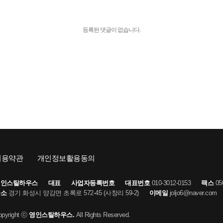
등록된 댓글이 없습니다.
이용약관
개인정보활용동의
영인스틸하우스
대표
사업자등록번호
대표번호
010-3012-0153
팩스
050
주소
경기 화성시 양감면 초록로 572-45 (사창리 59-2)
이메일
joljo6@naver.c
opyright ⓒ
영인스틸하우스.
All Rights Reserved.