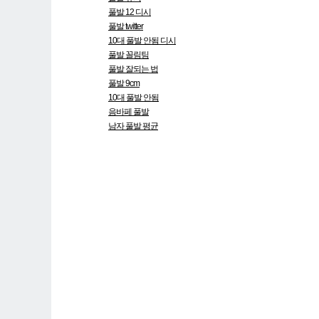
풀발 12 디시
풀발 twitter
10대 풀발 안됨 디시
풀발 꼴림팀
풀발 잘되는 법
풀발 9cm
10대 풀발 안됨
음바페 풀발
남자 풀발 평균