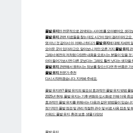
풀발 유지
만 전문적으로 검색되는 사이트를 모아봤어요. 생각보다
풀발 유지
관련 자료들을 찾는 데도 시간이 많이 걸리더라고요.
영 아닌 것 같아서 아, 어쩌나 하다가
풀발 유지
에 대해 자세히 
모아둔 곳이 있더라고요. 알아보니 저만 모른 거지
풀발 유지
관
그래서 예전의 저처럼 다양한 내용을 모르시는 분들이 있을 것 
아마 들어가보시면 다른 곳보다는 그래도 훨씬 낫다는 생각을 하
풀발 유지
관련해서 원하시는 정보를 찾으신다면 한 번쯤은 가보
풀발 유지
전문가 추천
다시 시작하겠습니다. 지켜봐 주세요.
풀발 유지란? 풀발 유지의 필요성 효과적인 풀발 유지 방법 풀발
2025년 현재, 풀발 유지는 기후 변화와 도시화로 인해 더욱 
효과적인 풀발 유지를 위해서는 다음과 같은 방법들이 있습니다
정기적인 풀밭 점검 및 관리 적절한 관수 및 비료 사용 잡초 및
키워드: 풀발 유지, 환경 보호, 생물 다양성
풀발 유지