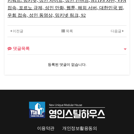
키워드: 밍키넷, 성인 사이트, 성인 컨텐츠, HTTPS 차단, VPN
접속, 포르노 규제, 성인 만화, 웹툰, 해외 서버, 대한민국 법,
우회 접속, 성인 동영상, 밍키넷 링크, 92
[뉴
스
이전글
목록
다음글
2
5]
댓글목록
◀
앵
등록된 댓글이 없습니다.
커
▶
더
불
어
민
주
당
이
이용약관
개인정보활용동의