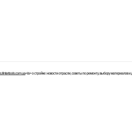
s://intertools.com.ua
</a> о стройке: новости отрасли, советы по ремонту, выбору материалов и 