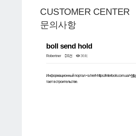
CUSTOMER CENTER
문의사항
boll send hold
Robertner
0건
36회
Информационный портал <a href=https://intertools.com.ua/>
http
тает в строительстве.