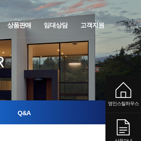
홈
로그인
회원가입
상품판매
임대상담
고객지원
전원주택
세컨하우스·전원주택
기숙사·사무실
임대상담
펜션
기숙사·사무실
공지사항
질문과답변
펜션
R
영인스틸하우스
Q&A
상품안내