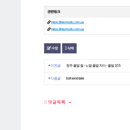
관련링크
https://intertools.com.ua
https://intertools.com.ua
수정
삭제
이전글
청주 풀발 썰 - 노발 풀발 차이 - 풀발 10.5
다음글
boll send take
댓글목록