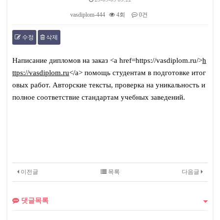
vasdiplom-444
4회
0건
수정
삭제
본문
Написание дипломов на заказ <a href=https://vasdiplom.ru/>
h
ttps://vasdiplom.ru
</a> помощь студентам в подготовке итог
овых работ. Авторские тексты, проверка на уникальность и
полное соответствие стандартам учебных заведений.
이전글
목록
다음글
댓글목록