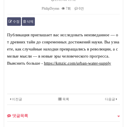
PhilipDrymn
7회
0건
수정
삭제
본문
Публикация приглашает вас исследовать неизведанное — о
т древних тайн до современных достижений науки. Вы узна
ете, как случайные находки превращались в революции, а с
мелые мысли — в новые эры человеческого прогресса.
Выяснить больше -
https://kmzic.com/urban-water-supply
이전글
목록
다음글
댓글목록