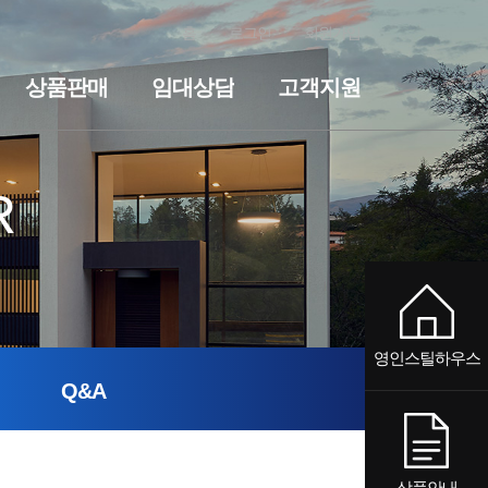
홈
로그인
회원가입
상품판매
임대상담
고객지원
전원주택
세컨하우스·전원주택
기숙사·사무실
임대상담
펜션
기숙사·사무실
공지사항
질문과답변
펜션
R
영인스틸하우스
Q&A
상품안내