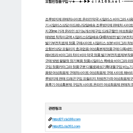
요힘빈정품구입 ┯ ♣──♣─▶▶ ｃｉＡ１６９.ｎｅｔ ‥━━
조루방지제 판매처사이트
온라인약국 시알리스
비아그라 사
기
시알리스상담
아드레닌당일배송
조루방지제 판매처 사이
지 20mg 가격
온라인 성기능개선제구입
드래곤할인
여성최음
매방법
칙칙이금액
시알리스당일배송
GHB처방전
발기부전치
발기부전치료제 정품 구매사이트
시알리스 성분
비아그라 처방
요힘빈상담
프릴리지 효과없음
여성흥분제정품구매
다폭세틴
레비트라 비아그라 차이
비아 약국
정품 발기부전치료제부작
구매 방법
팔팔정 장기복용
정품시알리스 퀵배송
비아그라 라
구입
정품카마그라 정품구분
디펠로페성기확대젤구입
비뇨기
용량
여성최음제 구매처사이트
여성최음제 구매 사이트
해바
루방지제 판매
드래곤구입
프릴리지 처방전가격
여성최음제
용후기
여성흥분제 구입처 사이트
온라인 여성최음제 판매처
만
관련링크
들
http://27.cia169.com
어
줘
http://11.cia351.com
야