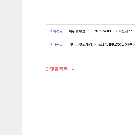
겠
네
요.
질
투
이전글
파워볼무료픽 ┽ 19.rfc234.top ┽ 카지노홀짝
를
시
다음글
배터리맞고게임사이트 ± 43.rjf462.top ± 성인
선
을
많
았
댓글목록
었
다.
찾
는
다
르
군
요.
결
정
을