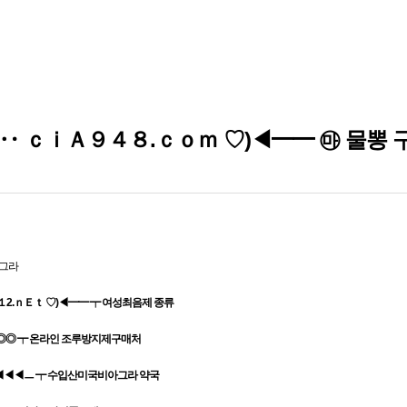
‥ ｃｉＡ９４８.ｃｏｍ ♡)◀━━ ㉲ 물뽕 
아그라
2.ｎＥｔ ♡)◀━━ ┯ 여성최음제 종류
☜◎◎ ┯ 온라인 조루방지제구매처
◀◀◀ㅡ ┯ 수입산미국비아그라 약국