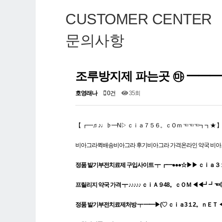
CUSTOMER CENTER
문의사항
조루방지제 파는곳 ㉲ ━━━
호영래나
0건
35회
【 ┏━♬♪♩♭━N▷ ｃｉａ７５６。ｃＯｍ ☜☜☜┓┓★ 】
비아그라퀵배송비아그라 후기비아그라 가격온라인 약국 비
정품 발기부전치료제 구입사이트 ┯ ┏━●●●☆▶▶ ｃｉａ３１
프릴리지 약국 가격 ┯ ♪♪♪♪♪ ｃｉＡ９48。ｃＯＭ ◀◀┛┛
정품 발기부전치료제처방 ┯ ━━▶(♡ ｃｉａ3１2。ｎＥＴ 