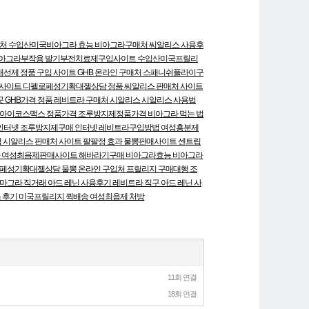
매처
수입산미국비아그라 효능
비아그라구매처
씨알리스 사용후
아그라부작용
발기부전치료제구입사이트
수입산미국프릴리
선제 정품 구입 사이트
GHB 온라인 구매처
스패니쉬플라이구
 사이트
디펠로페성기확대젤상담
정품 씨알리스 판매처 사이트
곳
GHB가격
정품 레비트라 구매처
시알리스
시알리스 사용법
아이코스맥스 정품가격
조루방지제정품가격
비아그라 먹는 법
인터넷 조루방지제구매
인터넷 레비트라구입방법
여성흥분제
법
시알리스 판매처 사이트
팔팔정 효과
물뽕판매사이트
센트립
다
여성최음제판매사이트
해바라기구매
비아그라효능
비아그라
페성기확대젤상담
물뽕 온라인 구입처
프릴리지 구매대행
조
마그라 직거래
아드 레닌 사용후기
레비트라 직구
아드 레닌 사
 후기
미국프릴리지 퀵배송
여성최음제 처방
11회 연결
18회 연결