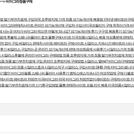
━ ┯ 비아그라정품구매
용법
발기부전치료제 구입약국
조루방지제 가격
정품 성기능개선제 복용법
인터넷 레비트라구
트
비아그라판매처사이트
온라인 성기능개선제 구입처
수입산미국프릴리지 구매
칙칙이가격
비
제 사는곳
여자가 비아그라 먹으면 어떻게 되나요?
성기능개선제 후기
구구정 복용후기
성기능개
료제 후불제
스페니쉬플라이 효과
물뽕구매사이트
미국정품시알리스 복용
여성흥분제 판매처
전 없이 구입
씨알리스 판매처 사이트
레비트라 구매사이트
시알리스 지속시간
레비트라 사는
 후기
씨알리스 구입하는곳
온라인 성기능개선제 판매
여성최음제 사용후기
시알리스가격
정품
용
시알리스후불제
온라인 비아그라 구매방법
정품 조루방지제 가격
정품 발기부전치료제 처방
임즙
정품 발기부전치료제 구입
온라인 조루방지제 구매방법
시알리스 몇mg?
비아그라구매방
과 비아그라
정품 시알리스효과
시알리스직구
시알리스 구입사이트
GHB 구매
카마그라 팝니
라기할인
비아그라필름
스페니쉬 플라이 사용후기
엠빅스에스지속시간
여성작업제 구매
디펠로
구매사이트
레비트라 처방전
미국비아그라 약국
비아그라 처방전없이
레비트라 구매처사이트
카
정품 발기부전치료제가격
신기환구입방법
물뽕 판매처사이트
프릴 리지 복용
미국정품시알리스