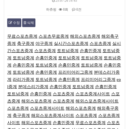
25-07-26 14:45
하츄핑
8회
0건
수정
삭제
본문
무료스포츠중계
스포츠무료중계
해외스포츠중계
해외축구
중계
축구중계
야구중계
실시간스포츠중계
스포츠중계
실시
간스포츠중계
스포츠중계
토트넘중계
손흥민중계
토트넘중
계
토트넘중계
손흥민중계
토트넘중계
토트넘중계
토트넘중
계
손흥민중계
토트넘중계
손흥민중계
토트넘중계
손흥민중
계
토트넘중계
손흥민중계
프리미어리그중계
분데스리가중
계
라리가중계
토트넘중계
손흥민중계
프리미어리그중계
ep
l중계
분데스리가중계
손흥민중계
토트넘중계
손흥민중계
토트넘중계
손흥민중계
스포츠중계
스포츠중계사이트
스포
츠중계
해외스포츠중계
스포츠중계
해외스포츠중계사이트
스포츠중계
스포츠중계사이트
해외스포츠중계
해외축구중
계
축구중계
해외스포츠중계사이트
스포츠중계
스포츠중계
사이트
해외스포츠중계
손흥민중계
무료스포츠중계
스포츠