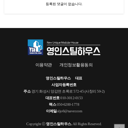
등록된 댓글이 없습니다.
이용약관
개인정보활용동의
영인스틸하우스
대표
사업자등록번호
주소
경기 화성시 양감면 초록로 572-45 (사창리 59-2)
대표번호
010-3012-0153
팩스
050-6200-1778
이메일
oljo6@naver.com
Copyright ⓒ
영인스틸하우스.
All Rights Reserved.