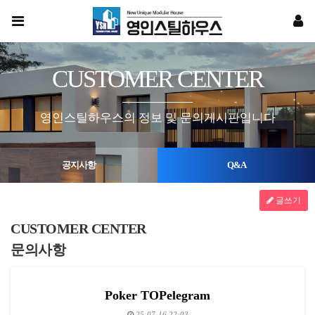
CUSTOMER CENTER
영인스틸하우스의 정보 및 문의게시판입니다
공지사항
Q&A
글쓰기
CUSTOMER CENTER
문의사항
Poker TOPelegram
25-07-16 22:03