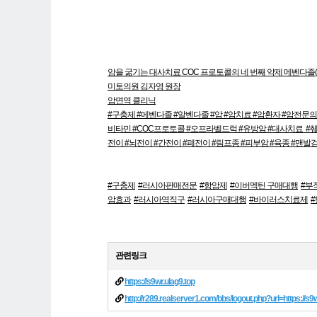
암을 굶기는 대사치료 COC 프로토콜의 네 번째 약제 메벤다졸
미토의원 김자영 원장
암면역 클리닉
#구충제 #메벤다졸 #알벤다졸 #암 #암치료 #암환자 #암전문의
비타민 #COC프로토콜 #오프라벨드럭 #유방암 #대사치료 #췌장
전이 #뇌전이 #간전이 #폐전이 #림프종 #피부암 #육종 #맨발걷
#구충제
#러시아판매전문
#항암제
#이버멕틴 구매대행
#부
암효과
#러시아역직구
#러시아구매대행
#바이러스치료제
관련링크
https://s9wr.ulag9.top
http://r289.realserver1.com/bbs/logout.php?url=https://s