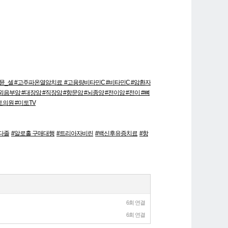
 #이뮨_셀 #고주파온열암치료 #고용량비타민C #비타민C #암환자
음부암 #대장암 #직장암 #항문암 #뇌종양 #전이암 #전이 #뼈
토의원 #미토TV
다졸
#알로홀 구매대행
#트리아자비린
#백신후유증치료
#항
6회 연결
6회 연결