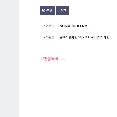
수정
삭제
이전글
Клиника ВоронежМед.
다음글
뽀빠이 릴게임 68.rau336.top 배터리게임
댓글목록