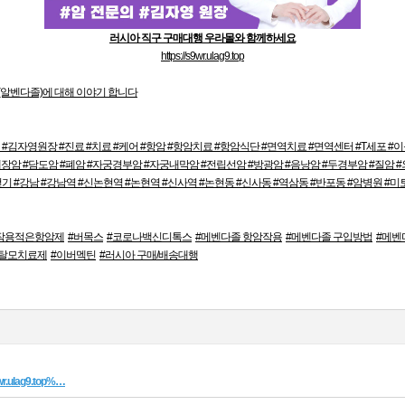
러시아 직구 구매대행 우라몰와 함께하세요
https://s9wr.ulag9.top
(알벤다졸)에 대해 이야기 합니다
 #김자영원장 #진료 #치료 #케어 #항암 #항암치료 #항암식단 #면역치료 #면역센터 #T세포
암 #담도암 #폐암 #자궁경부암 #자궁내막암 #전립선암 #방광암 #음낭암 #두경부암 #질암 #외
기 #강남 #강남역 #신논현역 #논현역 #신사역 #논현동 #신사동 #역삼동 #반포동 #암병원 #미
작용적은항암제
#버목스
#코로나백신디톡스
#메벤다졸 항암작용
#메벤다졸 구입방법
#메벤
#탈모치료제
#이버멕틴
#러시아 구매/배송대행
9wr.ulag9.top%…