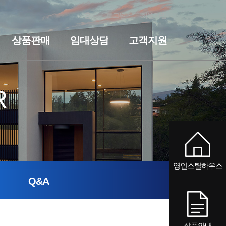
홈
로그인
회원가입
상품판매
임대상담
고객지원
전원주택
세컨하우스·전원주택
기숙사·사무실
임대상담
펜션
기숙사·사무실
공지사항
질문과답변
펜션
R
영인스틸하우스
Q&A
상품안내