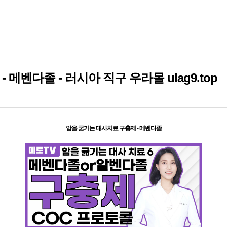
메벤다졸 - 러시아 직구 우라몰 ulag9.top
암을 굶기는 대사치료 구충제 - 메벤다졸