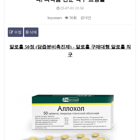
25-07-01 13:56
lmyzmarv
56회
0건
수정
삭제
본문
알로홀 50정 (담즙분비촉진제) - 알로홀 구매대행 알로홀 직
구