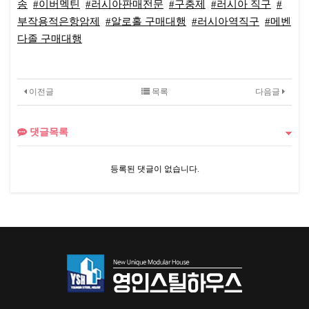
송
#이버멕틴
#러시아판매전문
#구충제
#러시아 직구
#
부작용적은항암제
#알로홀 구매대행
#러시아역직구
#메벤
다졸 구매대행
이전글
목록
다음글
댓글목록
등록된 댓글이 없습니다.