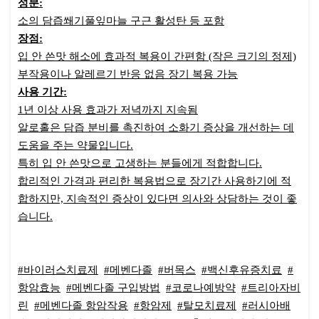
성분:
소의 담즙쐐기풀잎마늘 구근 활성탄 등 포함
장점:
입 안 쓴맛 해소에 효과적 복용이 간편함 (작은 크기의 정제)
부작용이나 알레르기 반응 없음 장기 복용 가능
사용 기간:
1년 이상 사용 효과가 저녁까지 지속됨
알로홀은 담즙 분비를 촉진하여 소화기 증상을 개선하는 데
도움을 주는 약물입니다.
특히 입 안 쓴맛으로 고생하는 분들에게 적합합니다.
합리적인 가격과 편리한 복용법으로 장기간 사용하기에 적
합하지만, 지속적인 증상이 있다면 의사와 상담하는 것이 좋
습니다.
#바이러스치료제
#메벤다졸
#버목스
#백신후유증치료
#
항암효능
#메벤다졸 구입방법
#코로나예방약
#트리아자비
린
#메벤다졸 항암작용
#항암제
#탈모치료제
#러시아배