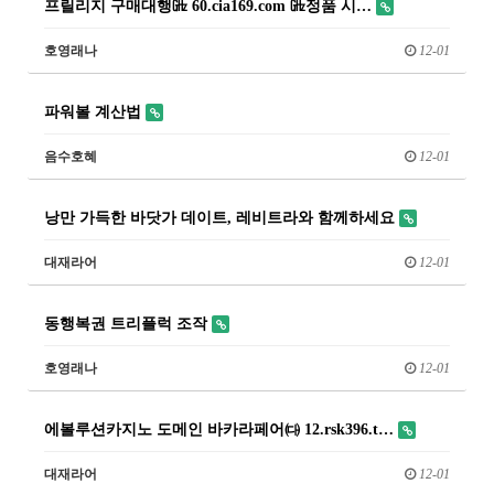
프릴리지 구매대행㎓ 60.cia169.com ㎓정품 시…
호영래나
12-01
파워볼 계산법
음수호혜
12-01
낭만 가득한 바닷가 데이트, 레비트라와 함께하세요
대재라어
12-01
동행복권 트리플럭 조작
호영래나
12-01
에볼루션카지노 도메인 바카라페어㈐ 12.rsk396.t…
대재라어
12-01