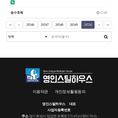
음수호혜
12-02
20546
20547
20548
20549
20550
이용약관
개인정보활용동의
영인스틸하우스
대표
사업자등록번호
주소
경기 화성시 양감면 초록로 572-45 (사창리 59-2)