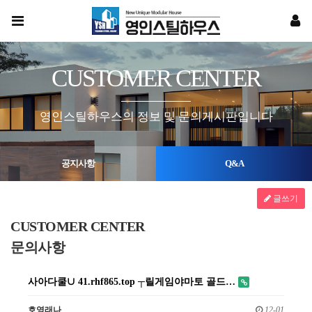
CUSTOMER CENTER
영인스틸하우스의 정보 및 문의게시판입니다
공지사항
Q&A
글쓰기
CUSTOMER CENTER
문의사항
사아다쿨∪ 41.rhf865.top ┬릴게임야마토 골드…
호영래나
12-01