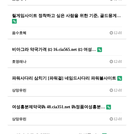
릴게임사이트 정착하고 싶은 사람을 위한 기준, 골드몽게…
음수호혜
12-01
비아그라 약국가격 ㈂ 16.cia565.net ㈂ 여성…
호영래나
12-01
파워사다리 삼치기 [파워걸] 네임드사다리 파워볼사이트
상망유린
12-01
여성흥분제약국㎬ 48.cia351.net ㎬정품여성흥분…
상망유린
12-01