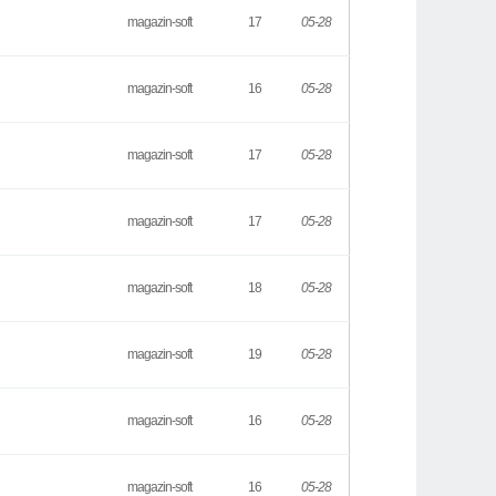
magazin-soft
17
05-28
magazin-soft
16
05-28
magazin-soft
17
05-28
magazin-soft
17
05-28
magazin-soft
18
05-28
magazin-soft
19
05-28
magazin-soft
16
05-28
magazin-soft
16
05-28