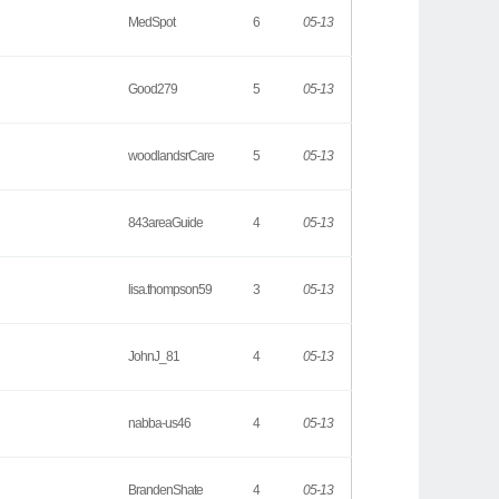
MedSpot
6
05-13
Good279
5
05-13
woodlandsrCare
5
05-13
843areaGuide
4
05-13
lisa.thompson59
3
05-13
JohnJ_81
4
05-13
nabba-us46
4
05-13
BrandenShate
4
05-13