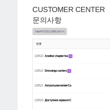
CUSTOMER CENTER
문의사항
Total 474,723건
23081 페이지
번호
128523
Another chapter fus
128522
Dressings carriers
128521
Актуальная копия Ca
128520
Доступное зеркало C