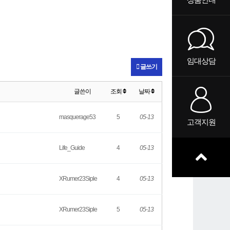
임대상담
글쓰기
글쓴이
조회
날짜
masquerage53
5
05-13
고객지원
Life_Guide
4
05-13
XRumer23Siple
4
05-13
XRumer23Siple
5
05-13