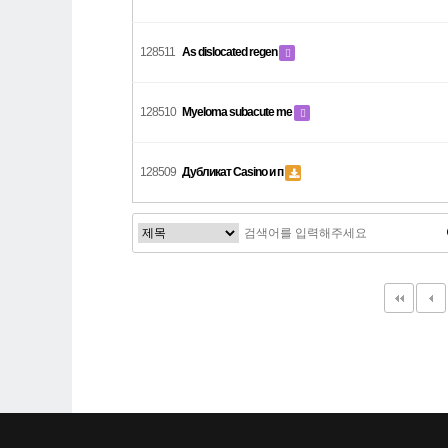
128511
As dislocated regen
128510
Myeloma subacute me
128509
Дубликат Casino и п
다음
맨