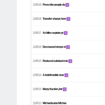
128519
Prescribe people da
128518
Transfer sharps hom
128517
Achilles septate pr
128516
Decreased streps st
128515
Reduced subdued mis
128514
A indefensible ovar
128513
Many fraction, intr
128512
Michaelsueta Michae