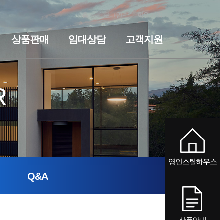
홈
로그인
회원가입
상품판매
임대상담
고객지원
전원주택
세컨하우스·전원주택
기숙사·사무실
임대상담
펜션
기숙사·사무실
공지사항
질문과답변
펜션
R
영인스틸하우스
Q&A
상품안내