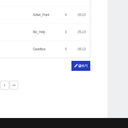
Active_Point
4
05-13
Bio_Help
3
05-13
Davidbox
5
05-13
글쓰기