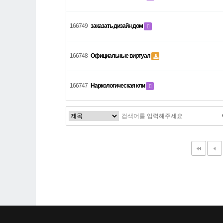
166749
заказать дизайн дом
166748
Официальные виртуал
166747
Наркологическая кли
다음
맨