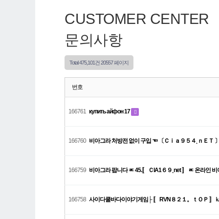
CUSTOMER CENTER
문의사항
Total 475,101건
20557 페이지
번호
166761
купить айфон 17
166760
비아그라 처방전 없이 구입 ☜ 〔Ｃｉａ９５４˛ｎＥＴ 
166759
비아그라 팝니다 ㅪ 45.〚 ＣIA1６９¸net 〛 ㅪ 온라인
166758
사이다쿨바다이야기게임├ 〚 RVN８２１。ｔＯＰ 〛 