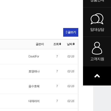
임대상담
글쓰기
글쓴이
조회
날짜
DavidFor
7
02-16
고객지원
호영래나
7
02-16
음수호혜
7
02-16
대재라어
7
02-16