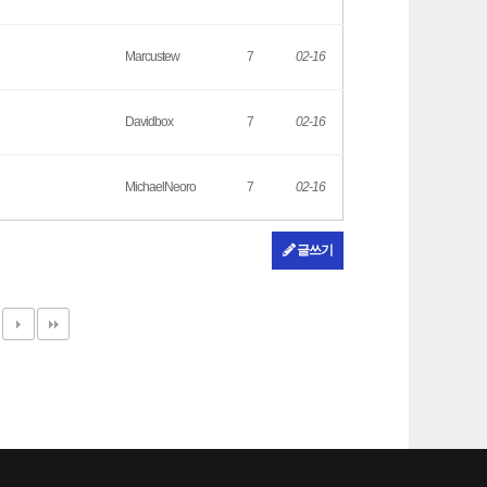
Marcustew
7
02-16
Davidbox
7
02-16
MichaelNeoro
7
02-16
글쓰기