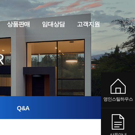
홈
로그인
회원가입
상품판매
임대상담
고객지원
전원주택
세컨하우스·전원주택
기숙사·사무실
임대상담
펜션
기숙사·사무실
공지사항
질문과답변
펜션
R
영인스틸하우스
Q&A
상품안내