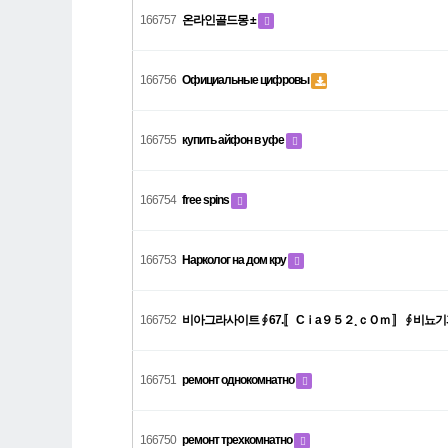
166757
온라인골드몽 ±
166756
Официальные цифровы
166755
купить айфон в уфе
166754
free spins
166753
Нарколог на дом кру
166752
비아그라사이트 ∮ 67.〚 Cｉa９５２¸ｃＯｍ 〛 ∮ 비뇨
166751
ремонт однокомнатно
166750
ремонт трехкомнатно