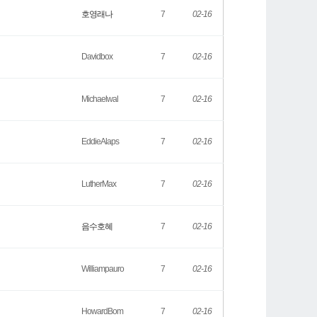
호영래나
7
02-16
Davidbox
7
02-16
Michaelwal
7
02-16
EddieAlaps
7
02-16
LutherMax
7
02-16
음수호혜
7
02-16
Williampauro
7
02-16
HowardBom
7
02-16