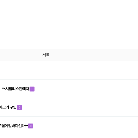
제목
〕 ☜ 시알리스판매처
 비아그라 구입
㎄릴게임바다신2 ┾