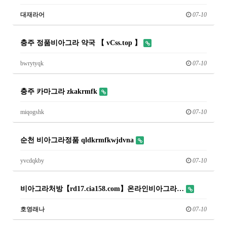
대재라어
07-10
충주 정품비아그라 약국 【 vCss.top 】
bwrytyqk
07-10
충주 카마그라 zkakrmfk
miqogshk
07-10
순천 비아그라정품 qldkrmfkwjdvna
yvcdqkby
07-10
비아그라처방【rd17.cia158.com】온라인비아그라…
호영래나
07-10