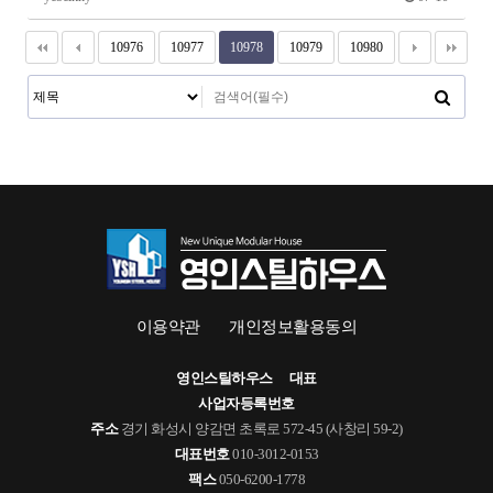
10976
10977
10978
10979
10980
이용약관
개인정보활용동의
영인스틸하우스
대표
사업자등록번호
주소
경기 화성시 양감면 초록로 572-45 (사창리 59-2)
대표번호
010-3012-0153
팩스
050-6200-1778