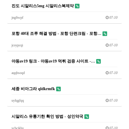
진도 시알리스5mg 시알리스복제약
jngftwpf
07-10
포항 40대 조루 해결 방법 - 포항 단련크림 - 포항…
jcoypcqi
07-10
야동av19 링크 - 야동av19 먹튀 검증 사이트 -…
aqqbsoqd
07-10
세종 비아그라 qldkrmfk
uylqgfqq
07-10
시알리스 유통기한 확인 방법 - 성인약국
ycbcikhy
07-10