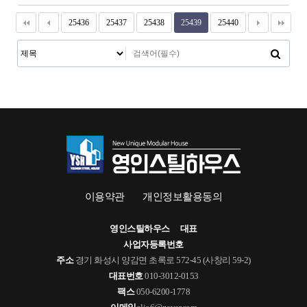
25436
25437
25438
25439
25440
이용약관
개인정보활용동의
영인스틸하우스
대표
사업자등록번호
주소
경기 화성시 양감면 초록로 572-45 (사창리 59-2)
대표번호
010-3012-0153
팩스
050-6200-1778